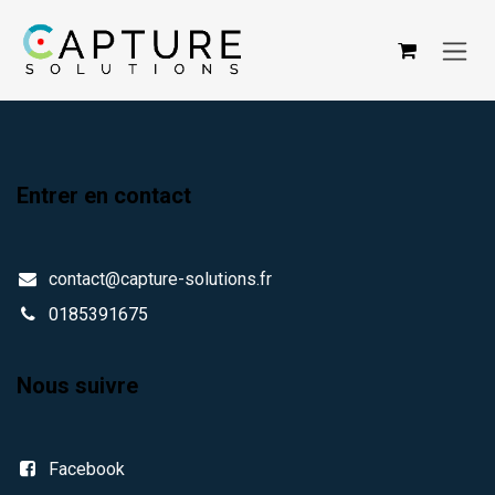
Se rendre au contenu
Entrer en contact
contact@capture-solutions.fr
0185391675
Nous suivre
Facebook