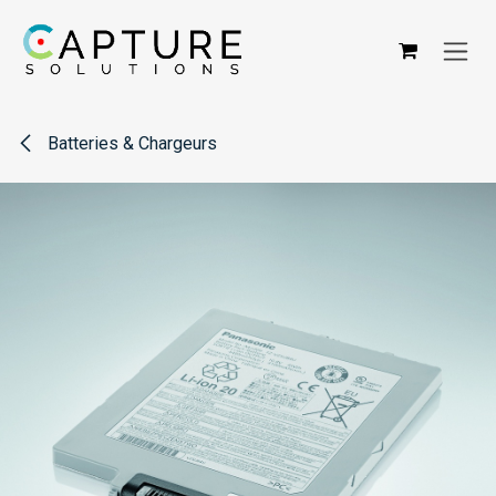
Se rendre au contenu
Batteries & Chargeurs